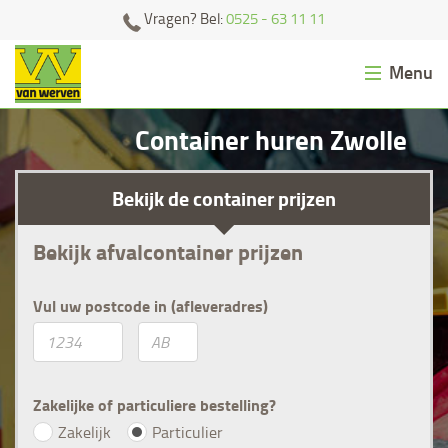
Ga
Vragen? Bel:
0525 - 63 11 11
naar
content
Menu
Afvalcontainer huren
Container huren Zwolle
Zand/grond bestellen
Bekijk de container prijzen
Klantenservice
Bekijk afvalcontainer prijzen
Contact
Vul uw postcode in (afleveradres)
0
Zakelijke of particuliere bestelling?
Zakelijk
Particulier