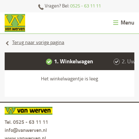
Ga
Vragen? Bel:
0525 - 63 11 11
naar
content
Menu
Winkelwagen
Afvalcontainer huren
Terug naar vorige pagina
Zand/grond bestellen
1.
Winkelwagen
2.
Uw g
Klantenservice
Het winkelwagentje is leeg
Contact
0
Van Werven
Tel. 0525 - 63 11 11
info@vanwerven.nl
www.vanwerven.nl