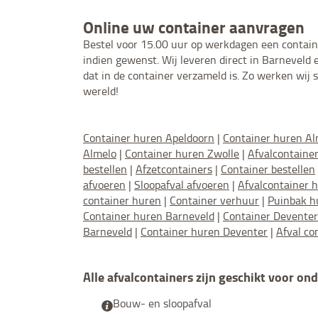
Online uw container aanvragen
Bestel voor 15.00 uur op werkdagen een container
indien gewenst. Wij leveren direct in Barneveld 
dat in de container verzameld is. Zo werken w
wereld!
Container huren Apeldoorn
|
Container huren A
Almelo
|
Container huren Zwolle
|
Afvalcontaine
bestellen
|
Afzetcontainers
|
Container bestellen
afvoeren
|
Sloopafval afvoeren
|
Afvalcontainer 
container huren
|
Container verhuur
|
Puinbak h
Container huren Barneveld
|
Container Deventer
Barneveld
|
Container huren Deventer
|
Afval co
Alle afvalcontainers zijn geschikt voor on
Bouw- en sloopafval