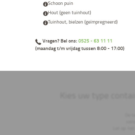
Schoon puin
Hout (geen tuinhout)
Tuinhout, bielzen (geïmpregneerd)
Vragen? Bel ons:
0525 - 63 11 11
(maandag t/m vrijdag tussen 8:00 - 17:00)
Kies uw type contain
De t
vana
Let op: he