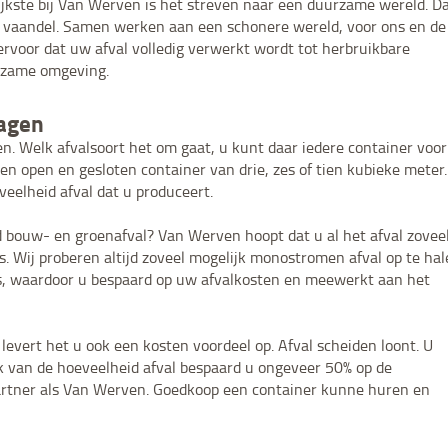
rijkste bij Van Werven is het streven naar een duurzame wereld. D
t vaandel. Samen werken aan een schonere wereld, voor ons en de
rvoor dat uw afval volledig verwerkt wordt tot herbruikbare
urzame omgeving.
ragen
n. Welk afvalsoort het om gaat, u kunt daar iedere container voor
en open en gesloten container van drie, zes of tien kubieke meter.
eelheid afval dat u produceert.
ld bouw- en groenafval? Van Werven hoopt dat u al het afval zovee
s. Wij proberen altijd zoveel mogelijk monostromen afval op te ha
ces, waardoor u bespaard op uw afvalkosten en meewerkt aan het
 levert het u ook een kosten voordeel op. Afval scheiden loont. U
jk van de hoeveelheid afval bespaard u ongeveer 50% op de
 partner als Van Werven. Goedkoop een container kunne huren en