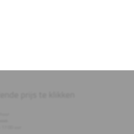
ende prijs te klikken
huur.
week.
 17.00 uur.