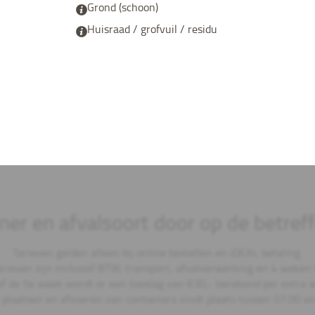
Grond (schoon)
Huisraad / grofvuil / residu
er en afvalsoort door op de betreff
Tarieven gelden alleen bij online bestellen en iDEAL betaling.
arieven zijn inclusief BTW, transport, afvalverwerking en 4 weken 
f de 5e week wordt er een toeslag van €30,- berekend per extra 
t plaatsen en afvoeren van containers vindt plaats tussen 07.00 en