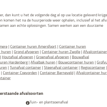
, dan kunt u het de volgende dag al op uw locatie geleverd krijg
en komen het na de huurperiode weer ophalen, inclusief al het afv
ij samen aan echte oplossingen. Samen werken aan een duurzame
lmere
|
Container huren Amersfoort
|
Container huren
r huren
|
Grond afvoeren
|
Container huren Zwolle
|
Afvalcontainer
|
Houtafval afvoeren
|
Groenafval afvoeren
|
Bouwafval
huren Hardenberg
|
Afvalbak huren
|
Bouwcontainer huren
|
Grofvu
uren
|
Tuinafval container
|
Steenafval container
|
Regiocontainer
|
Container Coevorden
|
Container Barneveld
|
Afvalcontainer hu
ntainer
derstaande afvalsoorten
Tuin- en plantsoenafval