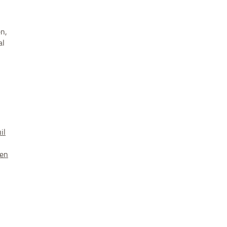
en,
al
il
|
ren