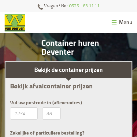
Ga
Vragen? Bel:
0525 - 63 11 11
naar
content
Menu
Afvalcontainer huren
Container huren
Deventer
Zand/grond bestellen
Klantenservice
Bekijk de container prijzen
Contact
Bekijk afvalcontainer prijzen
0
Vul uw postcode in (afleveradres)
Zakelijke of particuliere bestelling?